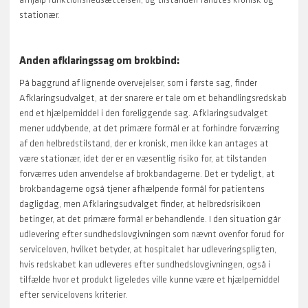
afhjalp funktionsnedsættelsen, og tilstanden fandtes kronisk og
stationær.
Anden afklaringssag om brokbind:
På baggrund af lignende overvejelser, som i første sag, finder
Afklaringsudvalget, at der snarere er tale om et behandlingsredskab
end et hjælpemiddel i den foreliggende sag. Afklaringsudvalget
mener uddybende, at det primære formål er at forhindre forværring
af den helbredstilstand, der er kronisk, men ikke kan antages at
være stationær, idet der er en væsentlig risiko for, at tilstanden
forværres uden anvendelse af brokbandagerne. Det er tydeligt, at
brokbandagerne også tjener afhælpende formål for patientens
dagligdag, men Afklaringsudvalget finder, at helbredsrisikoen
betinger, at det primære formål er behandlende. I den situation går
udlevering efter sundhedslovgivningen som nævnt ovenfor forud for
serviceloven, hvilket betyder, at hospitalet har udleveringspligten,
hvis redskabet kan udleveres efter sundhedslovgivningen, også i
tilfælde hvor et produkt ligeledes ville kunne være et hjælpemiddel
efter servicelovens kriterier.