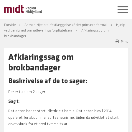
Forside
Ansvar: Hjælp til fastlæggelse af det primære formål
Hjælp
ved uenighed om udleveringsforpligtelsen
Afklaringssag om
brokbandager
Print
Afklaringssag om
brokbandager
Beskrivelse af de to sager:
Der er tale om 2 sager.
Sag 1:
Patienten har et stort, ciktricielt hernie. Patienten blev i 2014
opereret for abdominal aortaaneurisme. Siden da udviklet et stort,
arvævsbrok fra et bred tværsnits ar.