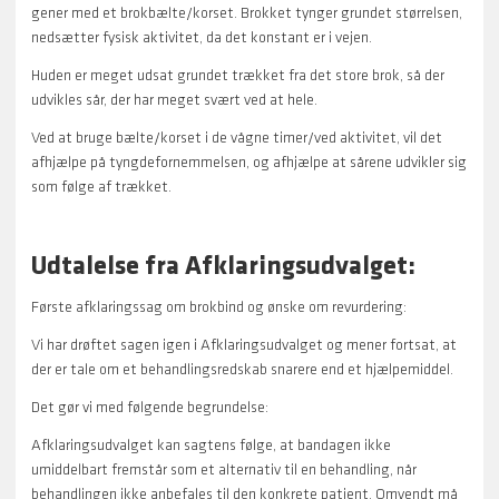
gener med et brokbælte/korset. Brokket tynger grundet størrelsen,
nedsætter fysisk aktivitet, da det konstant er i vejen.
Huden er meget udsat grundet trækket fra det store brok, så der
udvikles sår, der har meget svært ved at hele.
Ved at bruge bælte/korset i de vågne timer/ved aktivitet, vil det
afhjælpe på tyngdefornemmelsen, og afhjælpe at sårene udvikler sig
som følge af trækket.
Udtalelse fra Afklaringsudvalget:
Første afklaringssag om brokbind og ønske om revurdering:
Vi har drøftet sagen igen i Afklaringsudvalget og mener fortsat, at
der er tale om et behandlingsredskab snarere end et hjælpemiddel.
Det gør vi med følgende begrundelse:
Afklaringsudvalget kan sagtens følge, at bandagen ikke
umiddelbart fremstår som et alternativ til en behandling, når
behandlingen ikke anbefales til den konkrete patient. Omvendt må