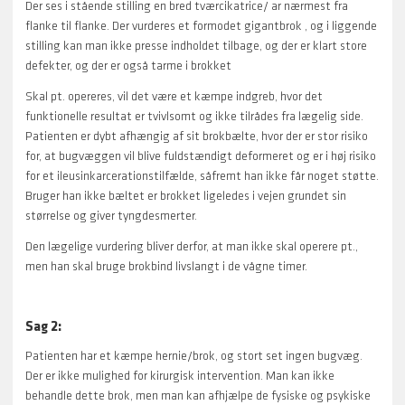
Der ses i stående stilling en bred tværcikatrice/ ar nærmest fra
flanke til flanke. Der vurderes et formodet gigantbrok , og i liggende
stilling kan man ikke presse indholdet tilbage, og der er klart store
defekter, og der er også tarme i brokket
Skal pt. opereres, vil det være et kæmpe indgreb, hvor det
funktionelle resultat er tvivlsomt og ikke tilrådes fra lægelig side.
Patienten er dybt afhængig af sit brokbælte, hvor der er stor risiko
for, at bugvæggen vil blive fuldstændigt deformeret og er i høj risiko
for et ileusinkarcerationstilfælde, såfremt han ikke får noget støtte.
Bruger han ikke bæltet er brokket ligeledes i vejen grundet sin
størrelse og giver tyngdesmerter.
Den lægelige vurdering bliver derfor, at man ikke skal operere pt.,
men han skal bruge brokbind livslangt i de vågne timer.
Sag 2:
Patienten har et kæmpe hernie/brok, og stort set ingen bugvæg.
Der er ikke mulighed for kirurgisk intervention. Man kan ikke
behandle dette brok, men man kan afhjælpe de fysiske og psykiske