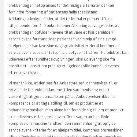
brokbandagen netop anses for det mulige alternativ, der kan
forhindre forværring af patientens helbredstilstand.
Afklaringsudvalget finder, at dette formål er primært ift. de
afhjælpende formål. Konkret mener Afklaringsudvalget ikke, at
brokbandagen opfylder kravene til at være et hjælpemiddel i
servicelovens forstand, idet patienten ved hjælp af sine øvrige
hjælpemidler kan lave sine daglige aktiviteter. Hertil kommer at
servicelovens subsidiaritetsprincip betyder, at såfremt produktet kan
udleveres efter sundhedslovgivningen, skal udlevering ske fra
hospitalet, uanset om produktet ligeledes ville kunne udleveres
efter serviceloven.
Vi mener ikke, at den sag fra Ankestyrelsen, der henvises til, er
retvisende for brokbandagerne. I den sammenhæng er det
væsentligt at gøre opmærksom på, at Ankestyrelsen ikke har
kompetence til at tage stilling til, om et produkt er et
behandlingsredskab, men alene kan forholde sig til, om et produkt
skal udleveres efter serviceloven. Den i sagen omhandlede
kompressionsmaskine fandtes i den sammenhæng at opfylde
servicelovens kriterier for et hjælpemiddel; kompressionsmaskinen